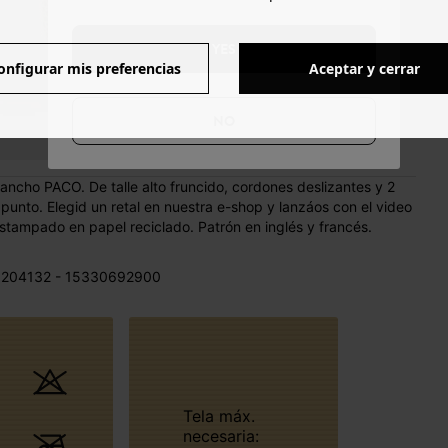
YES
onfigurar mis preferencias
Aceptar y cerrar
NO
 ancho PACO. De talle alto fruncido, cordones deslizantes y 2
 punto. Elegid un retal en nuestra e-shop y lanzáos con el video
tampado en papel reciclado. Patrón en inglés y francés.
 204132 - 15330692900
Tela máx.
necesaria: