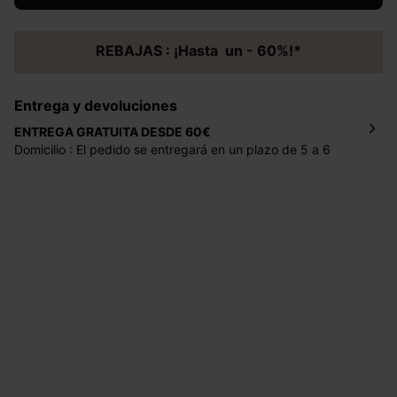
REBAJAS : ¡Hasta un - 60%!*
Entrega y devoluciones
ENTREGA GRATUITA DESDE 60€
Domicilio : El pedido se entregará en un plazo de 5 a 6
días laborales en la dirección indicada con un precio de 2
€ por pedidos inferiores a 60 €.
Mondial Relay : El pedido se entregará en un plazo de 5
días laborales en el punto de recogida indicado con un
precio de 3 € (envío a España) y de 4,50 € (envío a
Portugal) por pedidos inferiores a 60 €.
Dispones de
30 días
a partir de la fecha de recepción de
los artículos para devolverlos o cambiarlos.
Ayuda