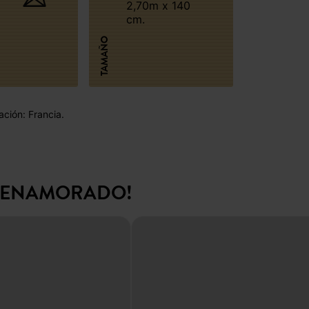
2,70m x 140
cm.
TAMAÑO
ación: Francia.
N ENAMORADO!