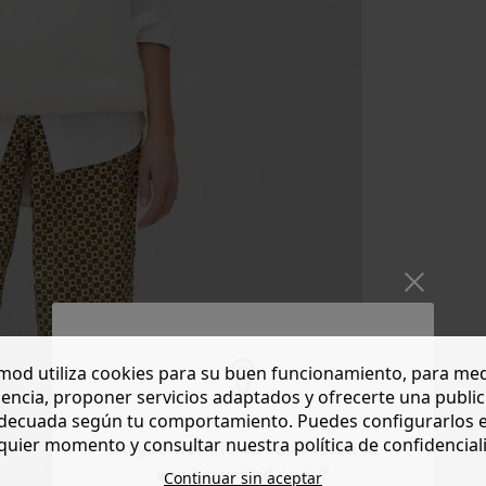
od utiliza cookies para su buen funcionamiento, para med
encia, proponer servicios adaptados y ofrecerte una publi
decuada según tu comportamiento. Puedes configurarlos 
quier momento y consultar nuestra política de confidencial
Do you want to be redirected to
www.promod.com ?
Continuar sin aceptar