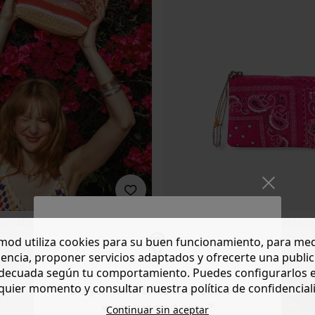
as rafia
Cartera de estampado bandana
9,99 €
od utiliza cookies para su buen funcionamiento, para med
1 color
encia, proponer servicios adaptados y ofrecerte una publi
decuada según tu comportamiento. Puedes configurarlos 
quier momento y consultar nuestra política de confidencial
Do you want to be redirected to
www.promod.com ?
Continuar sin aceptar