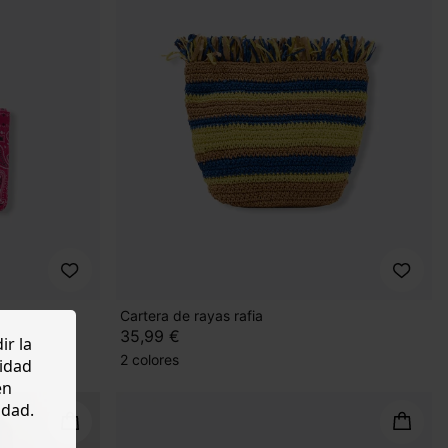
Cartera de rayas rafia
35,99 €
ir la
2 colores
cidad
en
idad.