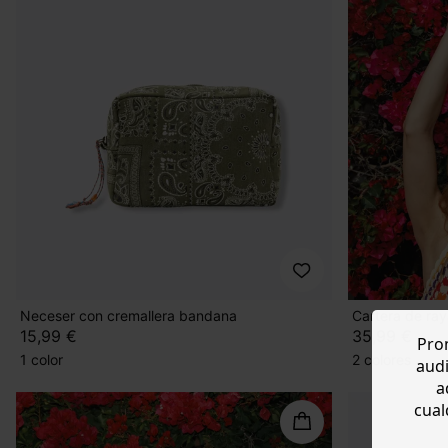
Neceser con cremallera bandana
Cartera de ray
15,99 €
35,99 €
Prom
1 color
2 colores
audi
a
cual