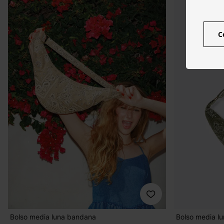
C
Bolso media luna bandana
Bolso media l