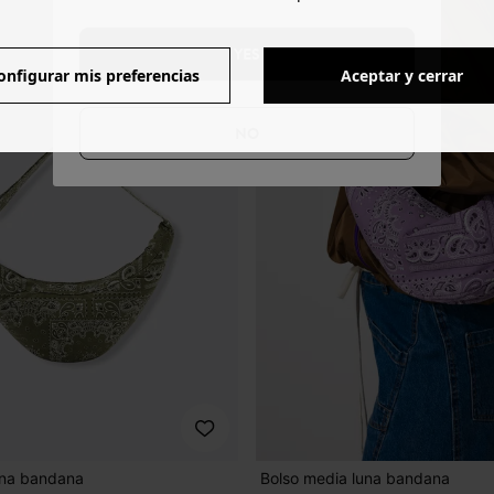
YES
onfigurar mis preferencias
Aceptar y cerrar
NO
una bandana
Bolso media luna bandana