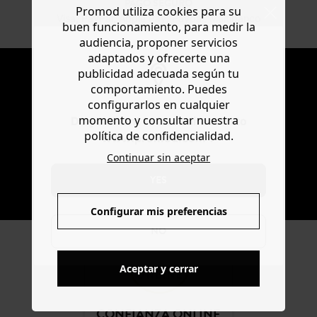
PAGO SEGURO
Promod utiliza cookies para su
Visa, PayPal, Apple Pay, Paypal, Multibanco
buen funcionamiento, para medir la
audiencia, proponer servicios
adaptados y ofrecerte una
NEWSLETTER
publicidad adecuada según tu
comportamiento. Puedes
Recibir la actualidad y las ofertas promod
configurarlos en cualquier
momento y consultar nuestra
Do you want to be redirected to
política de confidencialidad.
www.promod.com ?
Continuar sin aceptar
YES
SUSCRIBIR
Configurar mis preferencias
NO
Aceptar y cerrar
CONFIANZA ONLINE