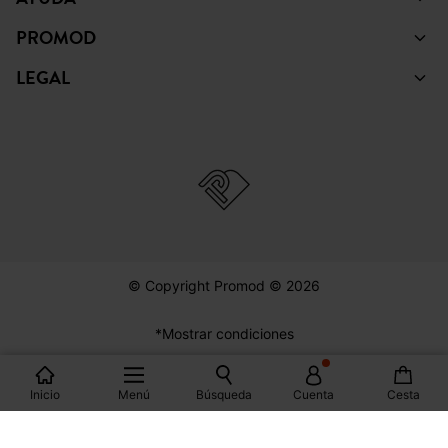
PROMOD
LEGAL
© Copyright Promod © 2026
*Mostrar condiciones
España
Inicio
Menú
Búsqueda
Cuenta
Cesta