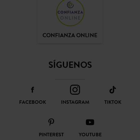
colección increíble de jeans a Promod y se llaman: OSCAR jean
Recibir la actualidad y las ofertas promod
oversize de talle alto, GASPARD jean skinny & mid rise, EMILE
jean de talle alto y skinny, ERNEST jean push up y skinny,
LUCIEN jean girlfriend y mid-rise, EUGENE jean flare y mid-rise,
GASTON jean slim straight, MARCEL jean mom y talle alto,
BASILE jean recto de talle alto... aunque también un maravilloso
mono vaquero de gabardina. Para las ceremonias, el traje
SUSCRIBIR
pantalón causa sensación con nuevos colores o estampados.
Con Promod, ¡cambia de look siempre que quieras por poco! A
partir de ahora, afina tu estilo cool & chic, ojea el Lookbook
primavera-verano, colecciona las prendas esenciales o los
must-haves del momento y ¡déjate seducir con las
promociones y las rebajas de verano!
CONFIANZA ONLINE
SÍGUENOS