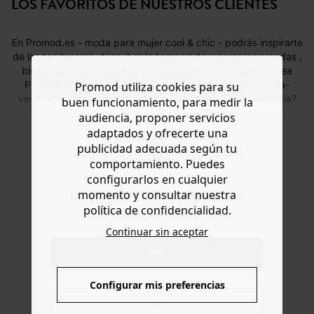
LOS FAVORITOS DE NUESTROS CLIENTES
Promod utiliza cookies para su
buen funcionamiento, para medir la
audiencia, proponer servicios
adaptados y ofrecerte una
publicidad adecuada según tu
comportamiento. Puedes
Pantalón ancho
Top de tirantes
Camiseta
Chal
configurarlos en cualquier
estampado
lyocell
estampado
punt
momento y consultar nuestra
Do you want to be redirected to
leopardo
29,99 €
15,99 €
19,99 €
29,9
política de confidencialidad.
www.promod.com ?
Continuar sin aceptar
En Promod.es - moda para mujer cool & chic - podrás inspirarte
YES
de las tendencias, descubrir la temporada y comprar prendas ,
bisutería, bolsos, calzado y accesorios en la tienda en línea
Configurar mis preferencias
Promod. ¿Cuáles son las novedades para esta primavera-
NO
verano? ¿Cómo cambiar tu estilo con una joya de tendencia?