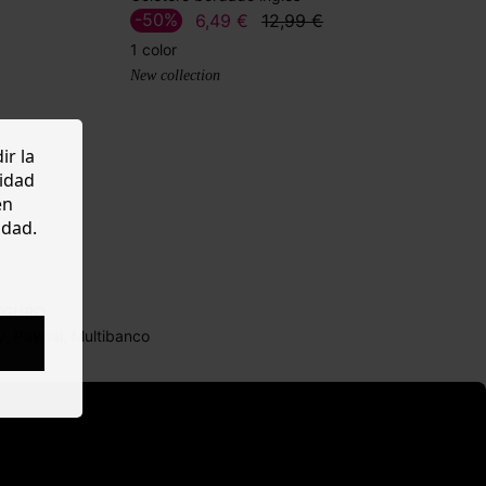
-50%
6,49 €
12,99 €
1 color
New collection
ir la
cidad
en
idad.
EGURO
y, Paypal, Multibanco