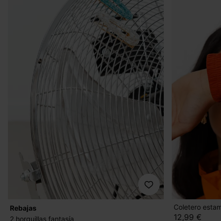
Coletero est
Rebajas
12,99 €
2 horquillas fantasía