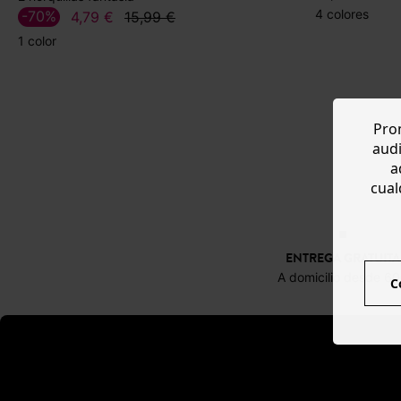
4 colores
-70%
4,79 €
15,99 €
1 color
Prom
audi
a
cual
ENTREGA GRATUITA
A domicilio desde 6
C