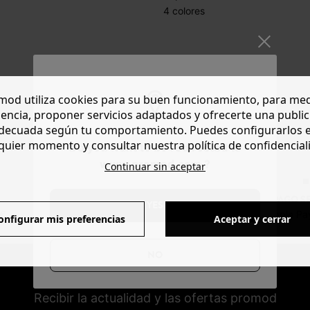
4 colores
Productos mostrados: 4 /
od utiliza cookies para su buen funcionamiento, para med
4
encia, proponer servicios adaptados y ofrecerte una publi
decuada según tu comportamiento. Puedes configurarlos 
quier momento y consultar nuestra política de confidencial
Do you want to be redirected to
www.promod.com ?
Continuar sin aceptar
DEVOLUCIONES
PAGO S
YES
0€
posibles durante 30 días
Visa, PayPal, Apple Pa
onfigurar mis preferencias
Aceptar y cerrar
NO
NEWSLETTER
Recibir la actualidad y las ofertas promod