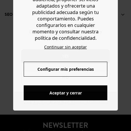
adaptados y ofrecerte una
publicidad adecuada según tu
SEO LINK BOX BAS DE PAGE-MANTEAUX
comportamiento. Puedes
configurarlos en cualquier
momento y consultar nuestra
Do you want to be redirected to
política de confidencialidad.
www.promod.com ?
ENTREGA GRATUITA
Continuar sin aceptar
A domicilio desde 60€
YES
DEVOLUCIONES
Configurar mis preferencias
posibles durante 30 días
NO
Aceptar y cerrar
PAGO SEGURO
Visa, PayPal, Apple Pay, Paypal, Multibanco
NEWSLETTER