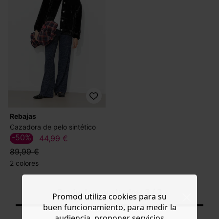
Rebajas
Cazadora de pelo sintético
-50%
44,99 €
89,99 €
2 colores
Productos mostrados: 3 / 3
Promod utiliza cookies para su
buen funcionamiento, para medir la
audiencia, proponer servicios