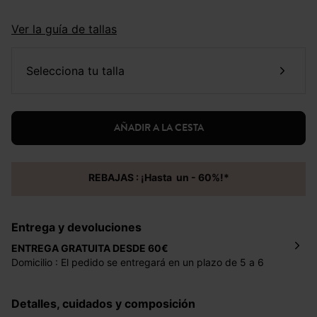
Ver la guía de tallas
selecciona tu talla
AÑADIR A LA CESTA
REBAJAS : ¡Hasta un - 60%!*
Entrega y devoluciones
ENTREGA GRATUITA DESDE 60€
Domicilio : El pedido se entregará en un plazo de 5 a 6
días laborales en la dirección indicada con un precio de 2
€ por pedidos inferiores a 60 €.
Detalles, cuidados y composición
Mondial Relay : El pedido se entregará en un plazo de 5