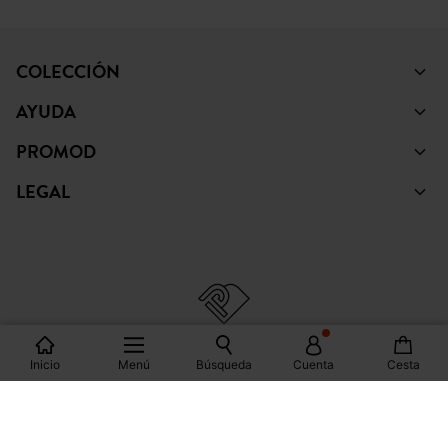
LEGAL
© Copyright Promod © 2026
*Mostrar condiciones
España
Inicio
Menú
Búsqueda
Cuenta
Cesta