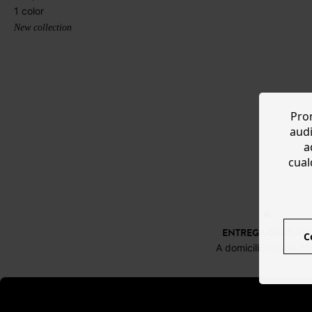
1 color
New collection
Prom
audi
a
cual
ENTREGA GRATUITA
C
A domicilio desde 6