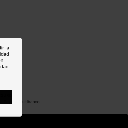
ir la
cidad
en
idad.
EGURO
y, Paypal, Multibanco