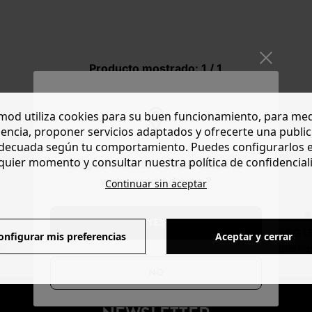
Producto mostrado: 1 / 1
od utiliza cookies para su buen funcionamiento, para med
encia, proponer servicios adaptados y ofrecerte una publi
decuada según tu comportamiento. Puedes configurarlos 
quier momento y consultar nuestra política de confidencial
Do you want to be redirected to
www.promod.com ?
Continuar sin aceptar
YES
DEVOLUCIONES
PAGO S
onfigurar mis preferencias
Aceptar y cerrar
0€
posibles durante 30 días
Visa, PayPal, Apple Pa
NO