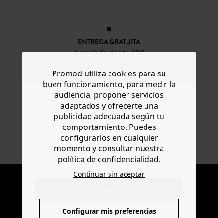
ENTREGA GRATUITA
A domicilio desde 60€
Promod utiliza cookies para su
buen funcionamiento, para medir la
DEVOLUCIONES
audiencia, proponer servicios
posibles durante 30 días
adaptados y ofrecerte una
publicidad adecuada según tu
comportamiento. Puedes
PAGO SEGURO
configurarlos en cualquier
Visa, PayPal, Apple Pay, Paypal, Multibanco
momento y consultar nuestra
Do you want to be redirected to
política de confidencialidad.
www.promod.com ?
Continuar sin aceptar
NEWSLETTER
YES
Recibir la actualidad y las ofertas promod
Configurar mis preferencias