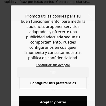
rápida y eficaz por todas partes. Y para completar un
Portugal) por pedidos inferiores a 60 €.
look con un pequeño toque divertido. Nos gusta el
estampado bandana, muy de moda esta temporada.
Dispones de
30 días
a partir de la fecha de recepción de
Promod utiliza cookies para su
Talla única. Bonita idea de regalo.
los artículos para devolverlos o cambiarlos.
buen funcionamiento, para medir la
Ayuda
audiencia, proponer servicios
adaptados y ofrecerte una
publicidad adecuada según tu
comportamiento. Puedes
configurarlos en cualquier
momento y consultar nuestra
Do you want to be redirected to
política de confidencialidad.
www.promod.com ?
ENTREGA GRATUITA
Continuar sin aceptar
A domicilio desde 60€
YES
Configurar mis preferencias
DEVOLUCIONES
NO
posibles durante 30 días
Aceptar y cerrar