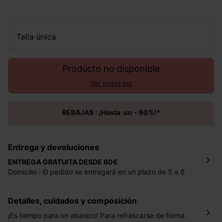
talla única
Producto no disponible
Ver todos los
REBAJAS : ¡Hasta un - 60%!*
Entrega y devoluciones
ENTREGA GRATUITA DESDE 60€
Domicilio : El pedido se entregará en un plazo de 5 a 6
días laborales en la dirección indicada con un precio de 2
€ por pedidos inferiores a 60 €.
Detalles, cuidados y composición
Mondial Relay : El pedido se entregará en un plazo de 5
días laborales en el punto de recogida indicado con un
¡Es tiempo para un abanico! Para refrescarse de forma
precio de 3 € (envío a España) y de 4,50 € (envío a