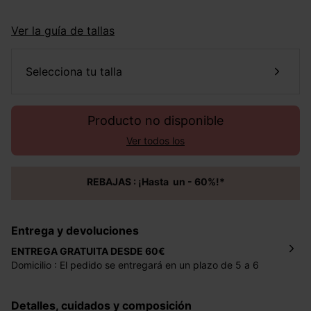
Ver la guía de tallas
selecciona tu talla
Producto no disponible
Ver todos los
REBAJAS : ¡Hasta un - 60%!*
Entrega y devoluciones
ENTREGA GRATUITA DESDE 60€
Domicilio : El pedido se entregará en un plazo de 5 a 6
días laborales en la dirección indicada con un precio de 2
€ por pedidos inferiores a 60 €.
Detalles, cuidados y composición
Mondial Relay : El pedido se entregará en un plazo de 5