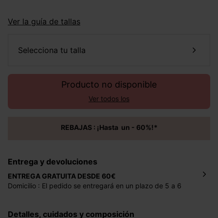
Ver la guía de tallas
selecciona tu talla
Producto no disponible
Ver todos los
REBAJAS : ¡Hasta un - 60%!*
Entrega y devoluciones
ENTREGA GRATUITA DESDE 60€
Domicilio : El pedido se entregará en un plazo de 5 a 6
días laborales en la dirección indicada con un precio de 2
€ por pedidos inferiores a 60 €.
Detalles, cuidados y composición
Mondial Relay : El pedido se entregará en un plazo de 5