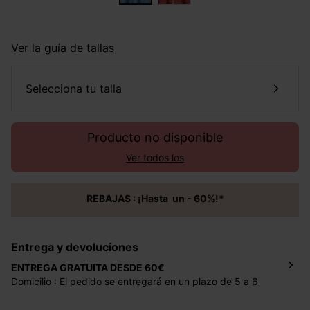
Ver la guía de tallas
selecciona tu talla
Producto no disponible
Ver todos los
REBAJAS : ¡Hasta un - 60%!*
Entrega y devoluciones
ENTREGA GRATUITA DESDE 60€
Domicilio : El pedido se entregará en un plazo de 5 a 6
días laborales en la dirección indicada con un precio de 2
€ por pedidos inferiores a 60 €.