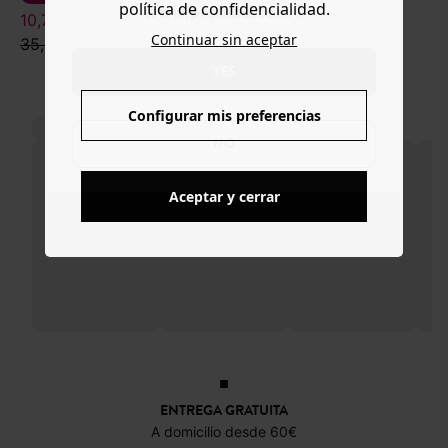
política de confidencialidad.
www.promod.com ?
10,79 €
39,99 €
Continuar sin aceptar
35,99 €
79,99 €
YES
Configurar mis preferencias
NO
Aceptar y cerrar
ENTREGA GRATUITA
A domicilio desde 60€