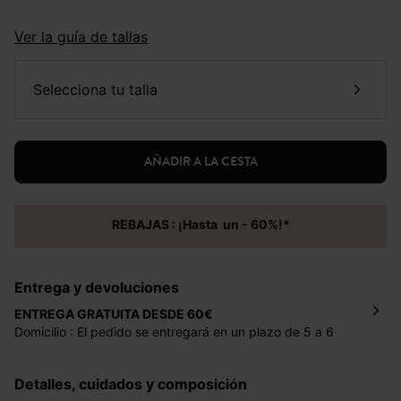
Ver la guía de tallas
selecciona tu talla
AÑADIR A LA CESTA
REBAJAS : ¡Hasta un - 60%!*
Entrega y devoluciones
ENTREGA GRATUITA DESDE 60€
Domicilio : El pedido se entregará en un plazo de 5 a 6
días laborales en la dirección indicada con un precio de 2
€ por pedidos inferiores a 60 €.
Detalles, cuidados y composición
Mondial Relay : El pedido se entregará en un plazo de 5