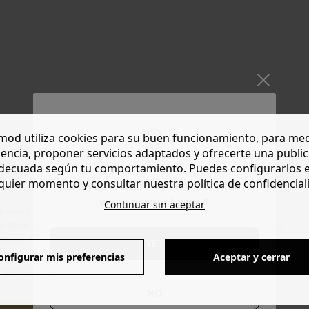
od utiliza cookies para su buen funcionamiento, para med
encia, proponer servicios adaptados y ofrecerte una publi
decuada según tu comportamiento. Puedes configurarlos 
quier momento y consultar nuestra política de confidencial
Do you want to be redirected to
www.promod.com ?
Continuar sin aceptar
tirantes finos debajo (vendido por separado) o solamente con
ada lleva hombreras de espuma que estructuran la imagen. Corte
palda. Manga corta y bajo festoneados. Costuras a tono.
YES
onfigurar mis preferencias
Aceptar y cerrar
 203764 - 16261465024
NO