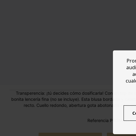
Prom
audi
a
cual
Transperencia: ¡tú decides cómo dosificarla! Con un top de 
bonita lencería fina (no se incluye). Esta blusa bordada y cal
recto. Cuello redondo, abertura gota abotonada en la es
C
Referencia PROMOD ® :