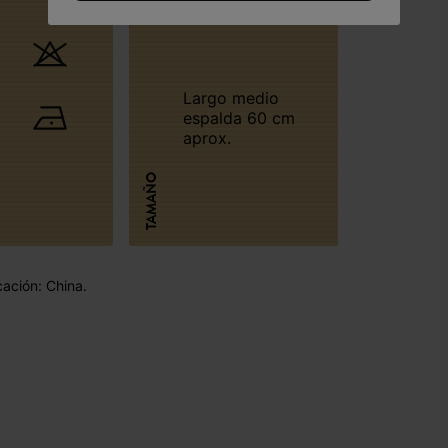
Largo medio
espalda 60 cm
aprox.
TAMAÑO
cación: China.