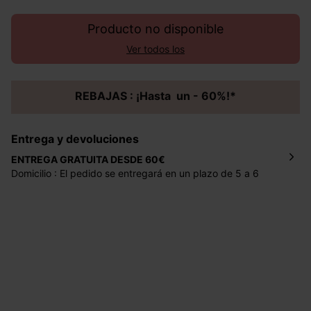
Producto no disponible
Ver todos los
REBAJAS : ¡Hasta un - 60%!*
Entrega y devoluciones
ENTREGA GRATUITA DESDE 60€
Domicilio : El pedido se entregará en un plazo de 5 a 6
días laborales en la dirección indicada con un precio de 2
€ por pedidos inferiores a 60 €.
Mondial Relay : El pedido se entregará en un plazo de 5
días laborales en el punto de recogida indicado con un
precio de 3 € (envío a España) y de 4,50 € (envío a
Portugal) por pedidos inferiores a 60 €.
Dispones de
30 días
a partir de la fecha de recepción de
los artículos para devolverlos o cambiarlos.