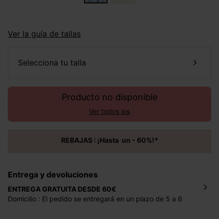
Ver la guía de tallas
selecciona tu talla
Producto no disponible
Ver todos los
REBAJAS : ¡Hasta un - 60%!*
Entrega y devoluciones
ENTREGA GRATUITA DESDE 60€
Domicilio : El pedido se entregará en un plazo de 5 a 6
días laborales en la dirección indicada con un precio de 2
€ por pedidos inferiores a 60 €.