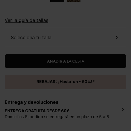
Ver la guía de tallas
selecciona tu talla
AÑADIR A LA CESTA
REBAJAS : ¡Hasta un - 60%!*
Entrega y devoluciones
ENTREGA GRATUITA DESDE 60€
Domicilio : El pedido se entregará en un plazo de 5 a 6
días laborales en la dirección indicada con un precio de 2
€ por pedidos inferiores a 60 €.