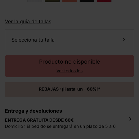
Ver la guía de tallas
selecciona tu talla
Producto no disponible
Ver todos los
REBAJAS : ¡Hasta un - 60%!*
Entrega y devoluciones
ENTREGA GRATUITA DESDE 60€
Domicilio : El pedido se entregará en un plazo de 5 a 6
días laborales en la dirección indicada con un precio de 2
€ por pedidos inferiores a 60 €.