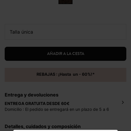
talla única
AÑADIR A LA CESTA
REBAJAS : ¡Hasta un - 60%!*
Entrega y devoluciones
ENTREGA GRATUITA DESDE 60€
Domicilio : El pedido se entregará en un plazo de 5 a 6
días laborales en la dirección indicada con un precio de 2
€ por pedidos inferiores a 60 €.
Detalles, cuidados y composición
Mondial Relay : El pedido se entregará en un plazo de 5