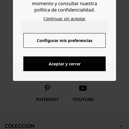
momento y consultar nuestra
Do you want to be redirected to
CONFIANZA ONLINE
política de confidencialidad.
www.promod.com ?
Continuar sin aceptar
YES
SÍGUENOS
Configurar mis preferencias
NO
Aceptar y cerrar
FACEBOOK
INSTAGRAM
TIKTOK
PINTEREST
YOUTUBE
COLECCIÓN