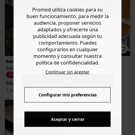
Promod utiliza cookies para su
buen funcionamiento, para medir la
audiencia, proponer servicios
adaptados y ofrecerte una
publicidad adecuada según tu
comportamiento. Puedes
configurarlos en cualquier
momento y consultar nuestra
Do you want to be redirected to
Rebajas
Rebajas
política de confidencialidad.
www.promod.com ?
Bailarinas babies leopardo
Mocasines piel tachuelas
Continuar sin aceptar
-60%
-50%
23,99 €
24,99 €
YES
59,99 €
49,99 €
1 color
1 color
Configurar mis preferencias
NO
Aceptar y cerrar