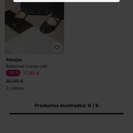
Rebajas
Bailarinas-babies piel
-30%
17,49 €
49,99 €
2 colores
Productos mostrados: 9 / 9