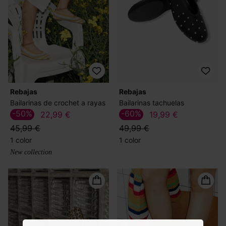
Rebajas
Rebajas
Bailarinas de crochet a rayas
Bailarinas tachuelas
-50%
-60%
22,99 €
19,99 €
45,99 €
49,99 €
1 color
1 color
New collection