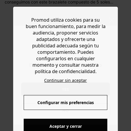
conseguimos con este brazalete compuesto de 5 soles
Portugal) por pedidos inferiores a 60 €.
de metal dorado que podemos llevar durante todo el
año. Queda bien con todos los colores... y practicamente
Dispones de
30 días
a partir de la fecha de recepción de
Promod utiliza cookies para su
con todos los outfits del armario, solo hay que remangar
los artículos para devolverlos o cambiarlos.
un poco las mangas para lucirlo. Talla única. Bonita idea
buen funcionamiento, para medir la
Ayuda
de regalo.
audiencia, proponer servicios
adaptados y ofrecerte una
publicidad adecuada según tu
comportamiento. Puedes
configurarlos en cualquier
momento y consultar nuestra
Do you want to be redirected to
política de confidencialidad.
www.promod.com ?
ENTREGA GRATUITA
Continuar sin aceptar
A domicilio desde 60€
YES
Configurar mis preferencias
DEVOLUCIONES
NO
posibles durante 30 días
Aceptar y cerrar