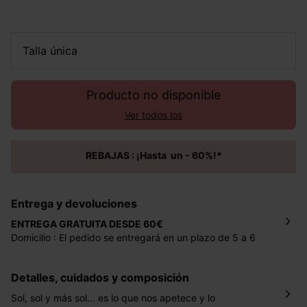
talla única
Producto no disponible
Ver todos los
REBAJAS : ¡Hasta un - 60%!*
Entrega y devoluciones
ENTREGA GRATUITA DESDE 60€
Domicilio : El pedido se entregará en un plazo de 5 a 6
días laborales en la dirección indicada con un precio de 2
€ por pedidos inferiores a 60 €.
Detalles, cuidados y composición
Mondial Relay : El pedido se entregará en un plazo de 5
días laborales en el punto de recogida indicado con un
Sol, sol y más sol... es lo que nos apetece y lo
precio de 3 € (envío a España) y de 4,50 € (envío a