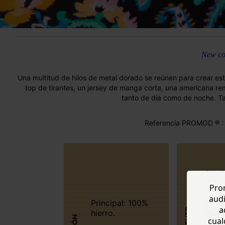
New col
Una multitud de hilos de metal dorado se reúnen para crear est
top de tirantes, un jersey de manga corta, una americana rem
tanto de día como de noche. Tal
Referencia PROMOD ® :
Prom
audi
Principal: 100%
a
hierro.
cual