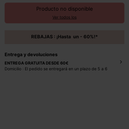
Producto no disponible
Ver todos los
REBAJAS : ¡Hasta un - 60%!*
Entrega y devoluciones
ENTREGA GRATUITA DESDE 60€
Domicilio : El pedido se entregará en un plazo de 5 a 6
días laborales en la dirección indicada con un precio de 2
€ por pedidos inferiores a 60 €.
Mondial Relay : El pedido se entregará en un plazo de 5
días laborales en el punto de recogida indicado con un
precio de 3 € (envío a España) y de 4,50 € (envío a
Portugal) por pedidos inferiores a 60 €.
Dispones de
30 días
a partir de la fecha de recepción de
los artículos para devolverlos o cambiarlos.
Ayuda