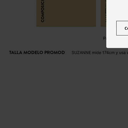
MANTENIMIENTO
COMPOSICIÓN
C
País de fabri
TALLA MODELO PROMOD
SUZANNE mide 174cm y usa u