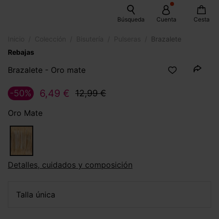
Búsqueda
Cuenta
Cesta
Inicio
Colección
Bisutería
Pulseras
Brazalete
Rebajas
Brazalete - Oro mate
6,49 €
-50%
12,99 €
Oro Mate
Detalles, cuidados y composición
talla única