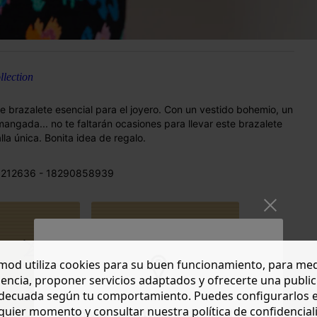
lection
e brazalete esencial para el joyero. Con un vestido bohemio, un
angada... no te faltarán ocasiones para llevar este brazalete
la única. Bonita idea de regalo.
 212636 - 18290858939
od utiliza cookies para su buen funcionamiento, para med
Contorno
encia, proponer servicios adaptados y ofrecerte una publi
muñeca 20 cm
decuada según tu comportamiento. Puedes configurarlos 
y ancho 5,5
quier momento y consultar nuestra política de confidencial
Do you want to be redirected to
cm aprox.