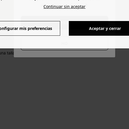
www.promod.com ?
Continuar sin aceptar
TAMAÑO
YES
onfigurar mis preferencias
Aceptar y cerrar
cación: China.
NO
na talla 36