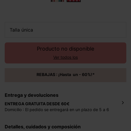
talla única
Producto no disponible
Ver todos los
REBAJAS : ¡Hasta un - 60%!*
Entrega y devoluciones
ENTREGA GRATUITA DESDE 60€
Domicilio : El pedido se entregará en un plazo de 5 a 6
días laborales en la dirección indicada con un precio de 2
€ por pedidos inferiores a 60 €.
Detalles, cuidados y composición
Mondial Relay : El pedido se entregará en un plazo de 5