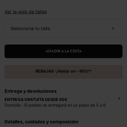
Ver la guía de tallas
selecciona tu talla
AÑADIR A LA CESTA
REBAJAS : ¡Hasta un - 60%!*
Entrega y devoluciones
ENTREGA GRATUITA DESDE 60€
Domicilio : El pedido se entregará en un plazo de 5 a 6
días laborales en la dirección indicada con un precio de 2
€ por pedidos inferiores a 60 €.
Detalles, cuidados y composición
Mondial Relay : El pedido se entregará en un plazo de 5