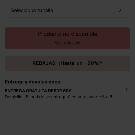
selecciona tu talla
Producto no disponible
Ver todos los
REBAJAS : ¡Hasta un - 60%!*
Entrega y devoluciones
ENTREGA GRATUITA DESDE 60€
Domicilio : El pedido se entregará en un plazo de 5 a 6
días laborales en la dirección indicada con un precio de 2
€ por pedidos inferiores a 60 €.
Mondial Relay : El pedido se entregará en un plazo de 5
días laborales en el punto de recogida indicado con un
precio de 3 € (envío a España) y de 4,50 € (envío a
Portugal) por pedidos inferiores a 60 €.