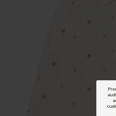
Prom
audi
a
cual