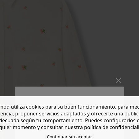
od utiliza cookies para su buen funcionamiento, para med
encia, proponer servicios adaptados y ofrecerte una publi
decuada según tu comportamiento. Puedes configurarlos 
quier momento y consultar nuestra política de confidencial
Do you want to be redirected to
www.promod.com ?
Continuar sin aceptar