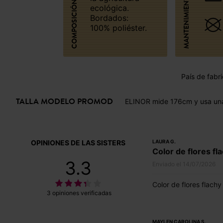
MANTENIMIENTO
COMPOSICIÓN
ecológica.
Bordados:
100% poliéster.
País de fabri
TALLA MODELO PROMOD
ELINOR mide 176cm y usa una
OPINIONES DE LAS SISTERS
LAURA G.
Color de flores fl
3.3
Enviado el 14/07/2026
Color de flores flachy
3 opiniones verificadas
MAYLEN CAROLINA S.