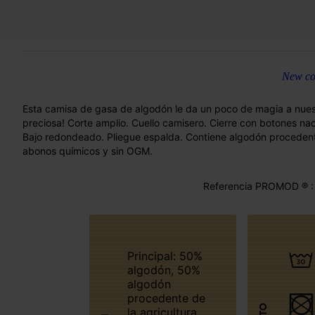
New col
Esta camisa de gasa de algodón le da un poco de magia a nuestr
preciosa! Corte amplio. Cuello camisero. Cierre con botones na
Bajo redondeado. Pliegue espalda. Contiene algodón procedente d
abonos químicos y sin OGM.
Referencia PROMOD ® :
Principal: 50%
algodón, 50%
algodón
procedente de
la agricultura