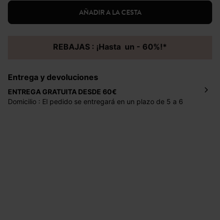
AÑADIR A LA CESTA
REBAJAS : ¡Hasta un - 60%!*
Entrega y devoluciones
ENTREGA GRATUITA DESDE 60€
Domicilio : El pedido se entregará en un plazo de 5 a 6
días laborales en la dirección indicada con un precio de 2
€ por pedidos inferiores a 60 €.
Mondial Relay : El pedido se entregará en un plazo de 5
días laborales en el punto de recogida indicado con un
precio de 3 € (envío a España) y de 4,50 € (envío a
Portugal) por pedidos inferiores a 60 €.
Dispones de
30 días
a partir de la fecha de recepción de
los artículos para devolverlos o cambiarlos.
Ayuda