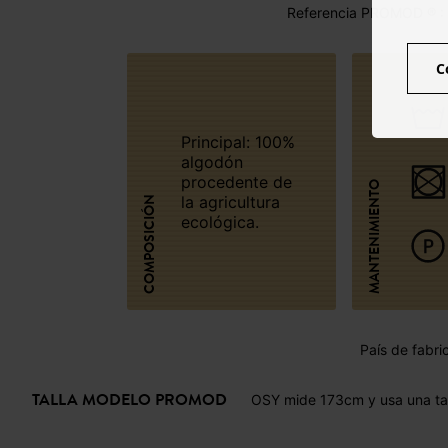
Referencia PROMOD ® :
C
Principal: 100%
algodón
procedente de
MANTENIMIENTO
la agricultura
COMPOSICIÓN
ecológica.
País de fabri
TALLA MODELO PROMOD
OSY mide 173cm y usa una ta