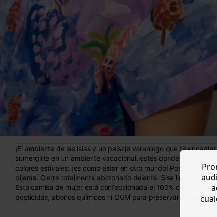
¡El ambiente de las islas y un paisaje veraniego que te encantará llevar a todas partes! Esta camisa de manga corta te invita a
sumergirte en un ambiente vacacional, estés donde estés, y vay
Prom
colores estivales: ¡es como estar en otro mundo! Popelina lige
audi
pijama. Cierre totalmente abotonado delante. Sisa ligeramente
a
Esta camisa de mujer está confeccionada el 100% con algodón p
pesticidas, abonos químicos ni OGM para preservar la biodiver
cual