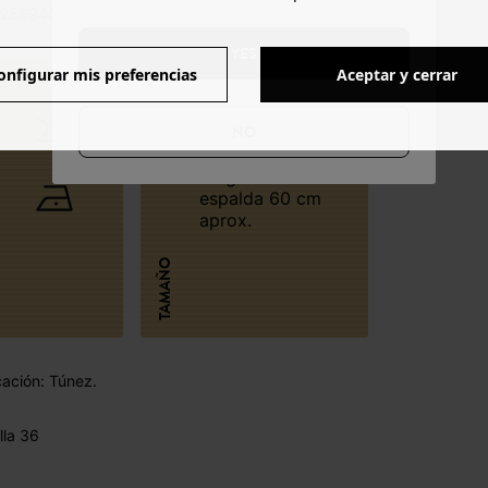
 256940 - 11260849500
YES
onfigurar mis preferencias
Aceptar y cerrar
NO
Largo medio
espalda 60 cm
aprox.
TAMAÑO
cación: Túnez.
lla 36