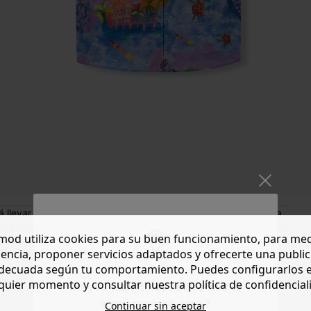
as donde vayas. Fíjate en cada detalle del paisaje pintado con
od utiliza cookies para su buen funcionamiento, para med
ra, 100% algodón. Motivos estampados. Corte amplio. Cuello
encia, proponer servicios adaptados y ofrecerte una publi
 caída. Manga corta con vuelta. Bajo redondeado. Rematado.
decuada según tu comportamiento. Puedes configurarlos 
rocedente de la agricultura ecológica, cultivado sin
sidad.
quier momento y consultar nuestra política de confidencial
Do you want to be redirected to
www.promod.com ?
Continuar sin aceptar