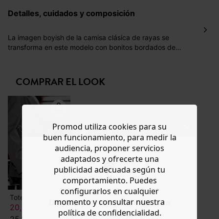
€ por pedidos inferiores a 60 €.
Detalles, cuidados y composición
Mondial Relay : El pedido se entregará en un plazo de 5
días laborales en el punto de recogida indicado con un
precio de 3 € (envío a España) y de 4,50 € (envío a
La imagen boyish de la camisa clásica de rayas se
Portugal) por pedidos inferiores a 60 €.
transforma en este modelo con bonitos bordados de
flores. Popelina de algodón. Corte largo y recto. Cuello
Dispones de
30 días
a partir de la fecha de recepción de
camisero. Cierre totalmente abotonado. Manga larga,
los artículos para devolverlos o cambiarlos.
puño abotonado. Bajo redondeado. Rematado. Contiene
COMPRAR EL LOOK
Ayuda
algodón procedente de la agricultura ecológica cultivado
sin pesticidas, sin abonos químicos y sin OGM.
Promod utiliza cookies para su
buen funcionamiento, para medir la
audiencia, proponer servicios
adaptados y ofrecerte una
publicidad adecuada según tu
comportamiento. Puedes
configurarlos en cualquier
Tote bag vaquera con bordado
momento y consultar nuestra
Do you want to be redirected to
20,00 €
política de confidencialidad.
www.promod.com ?