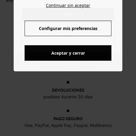
25,19 €
Continuar sin aceptar
YES
Configurar mis preferencias
NO
Aceptar y cerrar
ENTREGA GRATUITA
A domicilio desde 60€
DEVOLUCIONES
posibles durante 30 días
PAGO SEGURO
Visa, PayPal, Apple Pay, Paypal, Multibanco