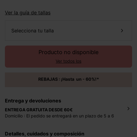
Ver la guía de tallas
selecciona tu talla
Producto no disponible
Ver todos los
REBAJAS : ¡Hasta un - 60%!*
Entrega y devoluciones
ENTREGA GRATUITA DESDE 60€
Domicilio : El pedido se entregará en un plazo de 5 a 6
días laborales en la dirección indicada con un precio de 2
€ por pedidos inferiores a 60 €.
Detalles, cuidados y composición
Mondial Relay : El pedido se entregará en un plazo de 5