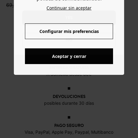
69,99 €
35,99 €
Continuar sin aceptar
YES
Configurar mis preferencias
NO
Aceptar y cerrar
ENTREGA GRATUITA
A domicilio desde 60€
DEVOLUCIONES
posibles durante 30 días
PAGO SEGURO
Visa, PayPal, Apple Pay, Paypal, Multibanco