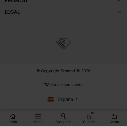
PROMOD
LEGAL
© Copyright Promod © 2026
*Mostrar condiciones
España
Inicio
Menú
Búsqueda
Cuenta
Cesta