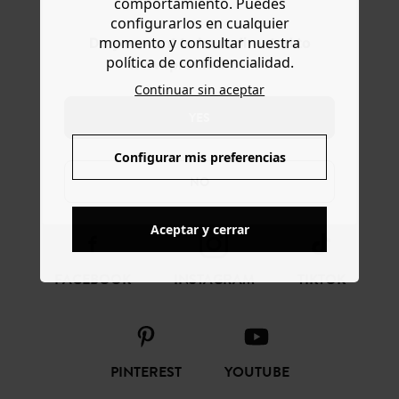
comportamiento. Puedes
configurarlos en cualquier
momento y consultar nuestra
Do you want to be redirected to
política de confidencialidad.
www.promod.com ?
CONFIANZA ONLINE
Continuar sin aceptar
YES
Configurar mis preferencias
SÍGUENOS
NO
Aceptar y cerrar
FACEBOOK
INSTAGRAM
TIKTOK
PINTEREST
YOUTUBE