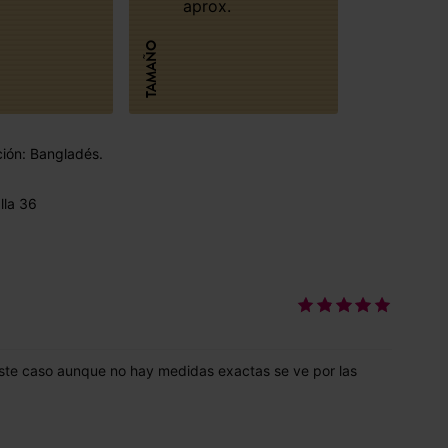
aprox.
TAMAÑO
ción: Bangladés.
lla 36
este caso aunque no hay medidas exactas se ve por las