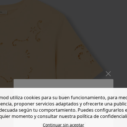
od utiliza cookies para su buen funcionamiento, para med
encia, proponer servicios adaptados y ofrecerte una publi
decuada según tu comportamiento. Puedes configurarlos 
quier momento y consultar nuestra política de confidencial
Do you want to be redirected to
www.promod.com ?
Continuar sin aceptar