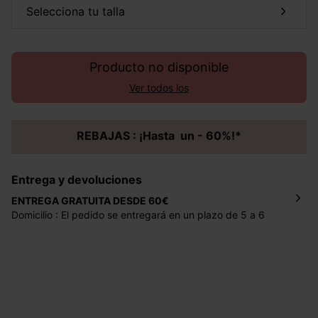
selecciona tu talla
Producto no disponible
Ver todos los
REBAJAS : ¡Hasta un - 60%!*
Entrega y devoluciones
ENTREGA GRATUITA DESDE 60€
Domicilio : El pedido se entregará en un plazo de 5 a 6
días laborales en la dirección indicada con un precio de 2
€ por pedidos inferiores a 60 €.
Mondial Relay : El pedido se entregará en un plazo de 5
días laborales en el punto de recogida indicado con un
precio de 3 € (envío a España) y de 4,50 € (envío a
Portugal) por pedidos inferiores a 60 €.