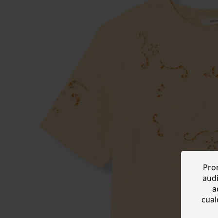
Prom
audi
a
cual