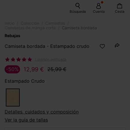
Búsqueda
Cuenta
Cesta
Inicio
Colección
Camisetas
Camisetas de manga corta
Camiseta bordada
Rebajas
Camiseta bordada - Estampado crudo
1 opinión verificada
12,99 €
-50%
25,99 €
Estampado Crudo
Detalles, cuidados y composición
Ver la guía de tallas