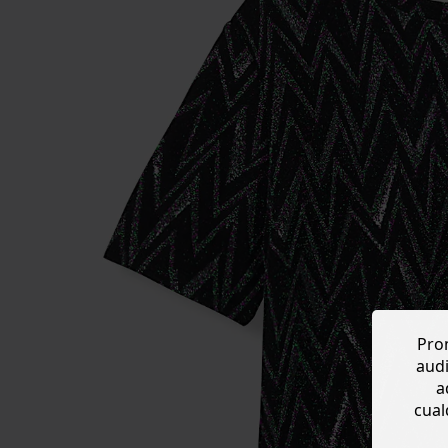
Prom
audi
a
cual