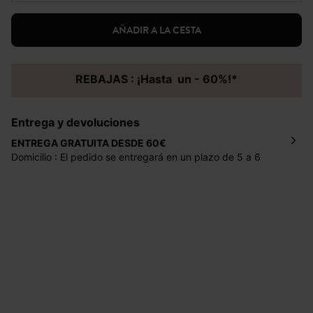
AÑADIR A LA CESTA
REBAJAS : ¡Hasta un - 60%!*
Entrega y devoluciones
ENTREGA GRATUITA DESDE 60€
Domicilio : El pedido se entregará en un plazo de 5 a 6
días laborales en la dirección indicada con un precio de 2
€ por pedidos inferiores a 60 €.
Mondial Relay : El pedido se entregará en un plazo de 5
días laborales en el punto de recogida indicado con un
precio de 3 € (envío a España) y de 4,50 € (envío a
Portugal) por pedidos inferiores a 60 €.
Dispones de
30 días
a partir de la fecha de recepción de
los artículos para devolverlos o cambiarlos.
Ayuda