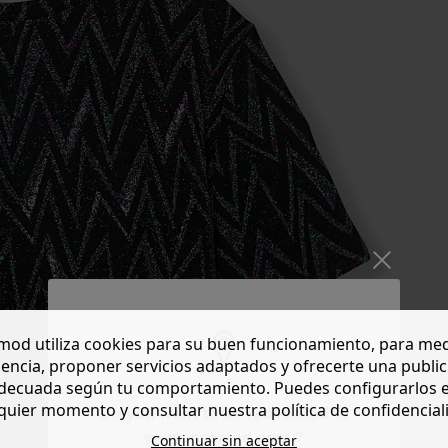
od utiliza cookies para su buen funcionamiento, para med
encia, proponer servicios adaptados y ofrecerte una publi
decuada según tu comportamiento. Puedes configurarlos 
quier momento y consultar nuestra política de confidencial
Do you want to be redirected to
www.promod.com ?
Continuar sin aceptar