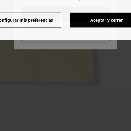
YES
onfigurar mis preferencias
Aceptar y cerrar
NO