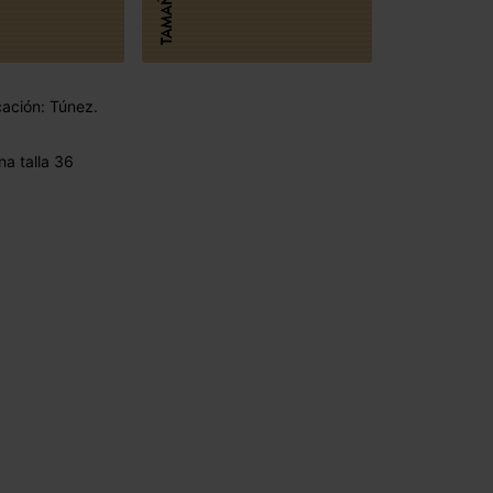
TAMAÑO
cación: Túnez.
a talla 36