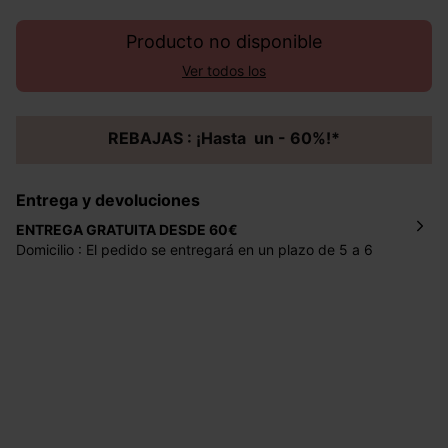
Producto no disponible
Ver todos los
REBAJAS : ¡Hasta un - 60%!*
Entrega y devoluciones
ENTREGA GRATUITA DESDE 60€
Domicilio : El pedido se entregará en un plazo de 5 a 6
días laborales en la dirección indicada con un precio de 2
€ por pedidos inferiores a 60 €.
Mondial Relay : El pedido se entregará en un plazo de 5
días laborales en el punto de recogida indicado con un
precio de 3 € (envío a España) y de 4,50 € (envío a
Portugal) por pedidos inferiores a 60 €.
Dispones de
30 días
a partir de la fecha de recepción de
los artículos para devolverlos o cambiarlos.