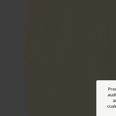
Prom
audi
a
cual