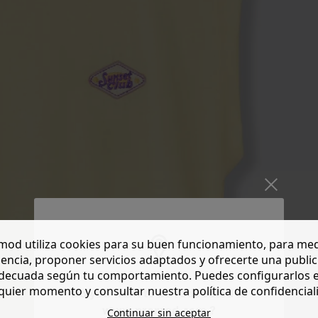
od utiliza cookies para su buen funcionamiento, para med
encia, proponer servicios adaptados y ofrecerte una publi
decuada según tu comportamiento. Puedes configurarlos 
quier momento y consultar nuestra política de confidencial
Do you want to be redirected to
www.promod.com ?
Continuar sin aceptar