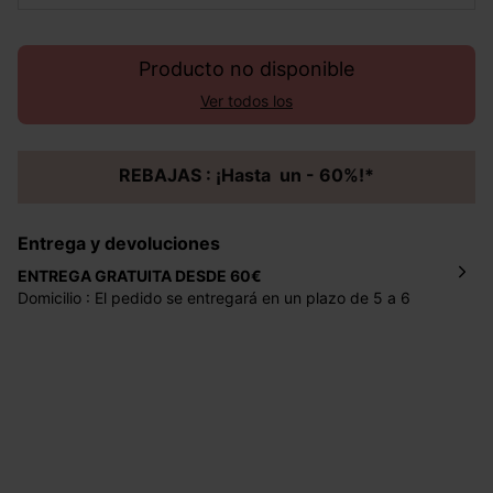
Producto no disponible
Ver todos los
REBAJAS : ¡Hasta un - 60%!*
Entrega y devoluciones
ENTREGA GRATUITA DESDE 60€
Domicilio : El pedido se entregará en un plazo de 5 a 6
días laborales en la dirección indicada con un precio de 2
€ por pedidos inferiores a 60 €.
Mondial Relay : El pedido se entregará en un plazo de 5
días laborales en el punto de recogida indicado con un
precio de 3 € (envío a España) y de 4,50 € (envío a
Portugal) por pedidos inferiores a 60 €.
Dispones de
30 días
a partir de la fecha de recepción de