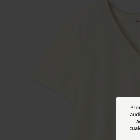
Prom
audi
a
cual