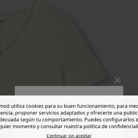
od utiliza cookies para su buen funcionamiento, para med
encia, proponer servicios adaptados y ofrecerte una publi
decuada según tu comportamiento. Puedes configurarlos 
quier momento y consultar nuestra política de confidencial
Do you want to be redirected to
www.promod.com ?
Continuar sin aceptar