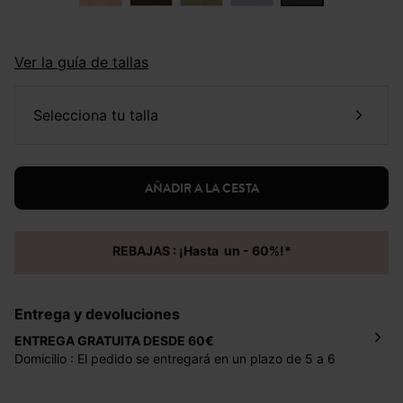
Ver la guía de tallas
selecciona tu talla
AÑADIR A LA CESTA
REBAJAS : ¡Hasta un - 60%!*
Entrega y devoluciones
ENTREGA GRATUITA DESDE 60€
Domicilio : El pedido se entregará en un plazo de 5 a 6
días laborales en la dirección indicada con un precio de 2
€ por pedidos inferiores a 60 €.