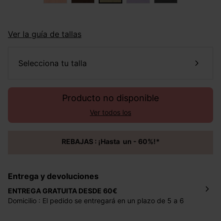
Ver la guía de tallas
selecciona tu talla
Producto no disponible
Ver todos los
REBAJAS : ¡Hasta un - 60%!*
Entrega y devoluciones
ENTREGA GRATUITA DESDE 60€
Domicilio : El pedido se entregará en un plazo de 5 a 6
días laborales en la dirección indicada con un precio de 2
€ por pedidos inferiores a 60 €.