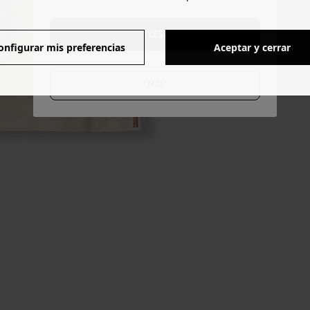
YES
onfigurar mis preferencias
Aceptar y cerrar
NO