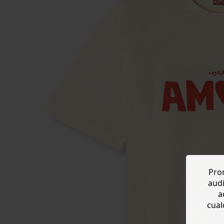
Prom
audi
a
cual