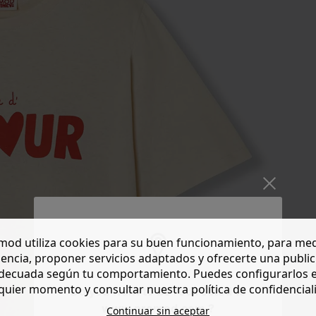
od utiliza cookies para su buen funcionamiento, para med
encia, proponer servicios adaptados y ofrecerte una publi
decuada según tu comportamiento. Puedes configurarlos 
quier momento y consultar nuestra política de confidencial
Do you want to be redirected to
www.promod.com ?
Continuar sin aceptar