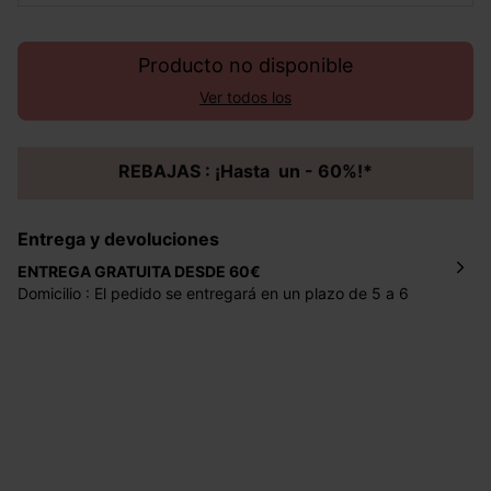
Producto no disponible
Ver todos los
REBAJAS : ¡Hasta un - 60%!*
Entrega y devoluciones
ENTREGA GRATUITA DESDE 60€
Domicilio : El pedido se entregará en un plazo de 5 a 6
días laborales en la dirección indicada con un precio de 2
€ por pedidos inferiores a 60 €.
Mondial Relay : El pedido se entregará en un plazo de 5
días laborales en el punto de recogida indicado con un
precio de 3 € (envío a España) y de 4,50 € (envío a
Portugal) por pedidos inferiores a 60 €.
Dispones de
30 días
a partir de la fecha de recepción de
los artículos para devolverlos o cambiarlos.