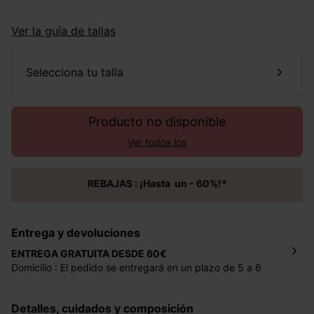
Ver la guía de tallas
selecciona tu talla
Producto no disponible
Ver todos los
REBAJAS : ¡Hasta un - 60%!*
Entrega y devoluciones
ENTREGA GRATUITA DESDE 60€
Domicilio : El pedido se entregará en un plazo de 5 a 6
días laborales en la dirección indicada con un precio de 2
€ por pedidos inferiores a 60 €.
Detalles, cuidados y composición
Mondial Relay : El pedido se entregará en un plazo de 5