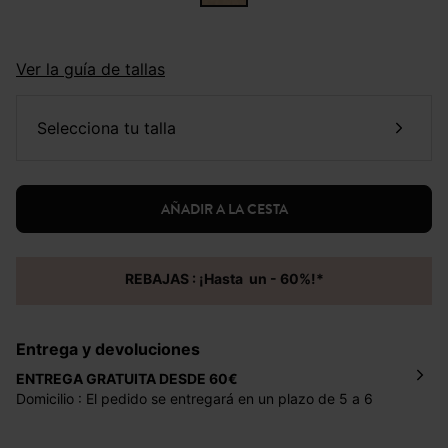
Ver la guía de tallas
selecciona tu talla
AÑADIR A LA CESTA
REBAJAS : ¡Hasta un - 60%!*
Entrega y devoluciones
ENTREGA GRATUITA DESDE 60€
Domicilio : El pedido se entregará en un plazo de 5 a 6
días laborales en la dirección indicada con un precio de 2
€ por pedidos inferiores a 60 €.