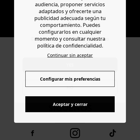
audiencia, proponer servicios
adaptados y ofrecerte una
publicidad adecuada según tu
SUSCRIBIR
comportamiento. Puedes
configurarlos en cualquier
momento y consultar nuestra
Do you want to be redirected to
política de confidencialidad.
www.promod.com ?
Continuar sin aceptar
YES
CONFIANZA ONLINE
Configurar mis preferencias
NO
Aceptar y cerrar
SÍGUENOS