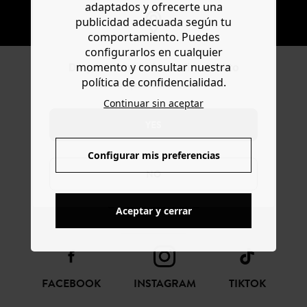
adaptados y ofrecerte una
SUSCRIBIR
publicidad adecuada según tu
comportamiento. Puedes
configurarlos en cualquier
momento y consultar nuestra
Do you want to be redirected to
política de confidencialidad.
www.promod.com ?
Continuar sin aceptar
YES
CONFIANZA ONLINE
Configurar mis preferencias
NO
SÍGUENOS
Aceptar y cerrar
FACEBOOK
INSTAGRAM
TIKTOK