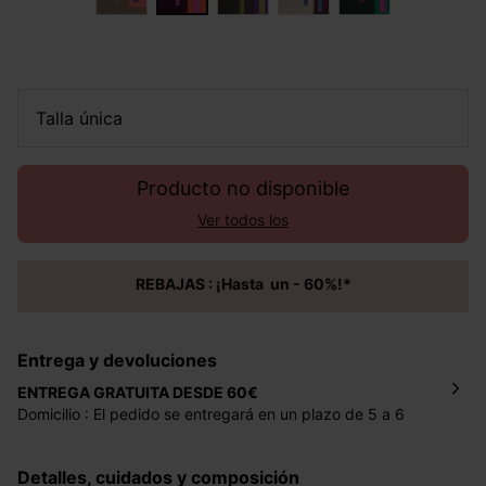
talla única
Producto no disponible
Ver todos los
REBAJAS : ¡Hasta un - 60%!*
Entrega y devoluciones
ENTREGA GRATUITA DESDE 60€
Domicilio : El pedido se entregará en un plazo de 5 a 6
días laborales en la dirección indicada con un precio de 2
€ por pedidos inferiores a 60 €.
Detalles, cuidados y composición
Mondial Relay : El pedido se entregará en un plazo de 5