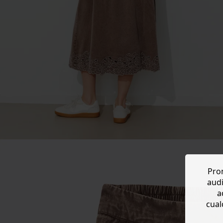
Prom
audi
a
cual