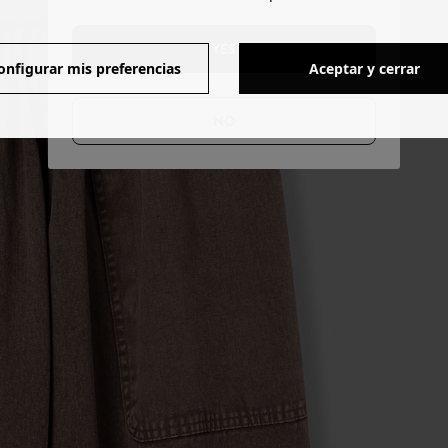
YES
onfigurar mis preferencias
Aceptar y cerrar
NO