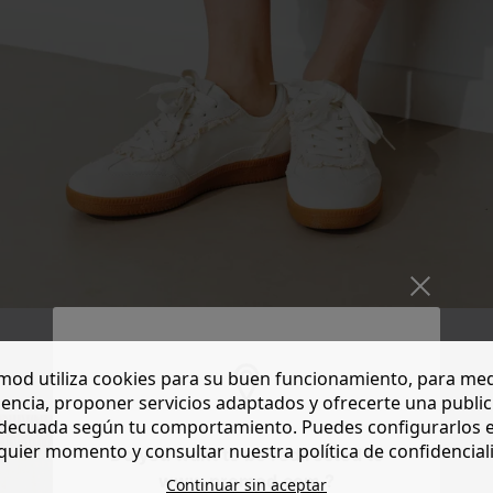
od utiliza cookies para su buen funcionamiento, para med
encia, proponer servicios adaptados y ofrecerte una publi
decuada según tu comportamiento. Puedes configurarlos 
quier momento y consultar nuestra política de confidencial
Do you want to be redirected to
www.promod.com ?
Continuar sin aceptar