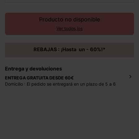
Producto no disponible
Ver todos los
REBAJAS : ¡Hasta un - 60%!*
Entrega y devoluciones
ENTREGA GRATUITA DESDE 60€
Domicilio : El pedido se entregará en un plazo de 5 a 6
días laborales en la dirección indicada con un precio de 2
€ por pedidos inferiores a 60 €.
Mondial Relay : El pedido se entregará en un plazo de 5
días laborales en el punto de recogida indicado con un
precio de 3 € (envío a España) y de 4,50 € (envío a
Portugal) por pedidos inferiores a 60 €.
Dispones de
30 días
a partir de la fecha de recepción de