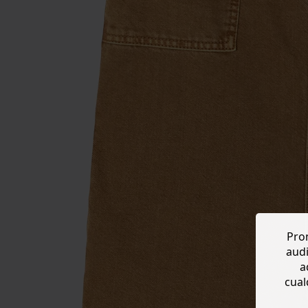
Prom
audi
a
cual