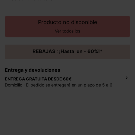
Producto no disponible
Ver todos los
REBAJAS : ¡Hasta un - 60%!*
Entrega y devoluciones
ENTREGA GRATUITA DESDE 60€
Domicilio : El pedido se entregará en un plazo de 5 a 6
días laborales en la dirección indicada con un precio de 2
€ por pedidos inferiores a 60 €.
Mondial Relay : El pedido se entregará en un plazo de 5
días laborales en el punto de recogida indicado con un
precio de 3 € (envío a España) y de 4,50 € (envío a
Portugal) por pedidos inferiores a 60 €.
Dispones de
30 días
a partir de la fecha de recepción de