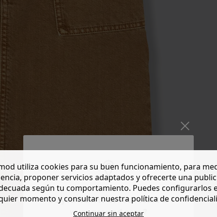
od utiliza cookies para su buen funcionamiento, para med
encia, proponer servicios adaptados y ofrecerte una publi
decuada según tu comportamiento. Puedes configurarlos 
quier momento y consultar nuestra política de confidencial
Do you want to be redirected to
www.promod.com ?
Continuar sin aceptar