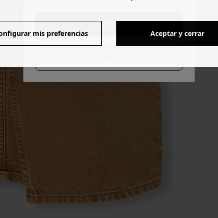
YES
onfigurar mis preferencias
Aceptar y cerrar
NO