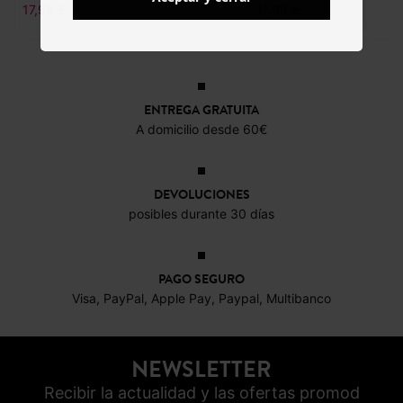
17,99 €
17,99 €
ENTREGA GRATUITA
A domicilio desde 60€
DEVOLUCIONES
posibles durante 30 días
PAGO SEGURO
Visa, PayPal, Apple Pay, Paypal, Multibanco
NEWSLETTER
Recibir la actualidad y las ofertas promod