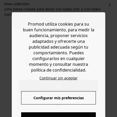
días laborales en el punto de recogida indicado con un
New collection
precio de 3 € (envío a España) y de 4,50 € (envío a
¡Una pieza creada para llevar con looks chic y con looks
Portugal) por pedidos inferiores a 60 €.
cool! Fíjate en el espíritu chic de los eslabones
entrelazados y la posibilidad de dejar o retirar el pez.
Dispones de
30 días
a partir de la fecha de recepción de
Promod utiliza cookies para su
Póntelo con un top escotado, un vestido vaquero o un
los artículos para devolverlos o cambiarlos.
buen funcionamiento, para medir la
traje de pantalón, por ejemplo. Talla única. Cierre de
Ayuda
audiencia, proponer servicios
metal. Bonita idea de regalo.
adaptados y ofrecerte una
publicidad adecuada según tu
comportamiento. Puedes
configurarlos en cualquier
momento y consultar nuestra
Do you want to be redirected to
política de confidencialidad.
www.promod.com ?
Continuar sin aceptar
ENTREGA GRATUITA
YES
A domicilio desde 60€
Configurar mis preferencias
NO
DEVOLUCIONES
posibles durante 30 días