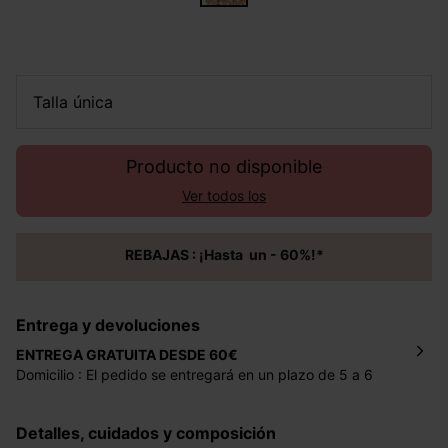
talla única
Producto no disponible
Ver todos los
REBAJAS : ¡Hasta un - 60%!*
Entrega y devoluciones
ENTREGA GRATUITA DESDE 60€
Domicilio : El pedido se entregará en un plazo de 5 a 6
días laborales en la dirección indicada con un precio de 2
€ por pedidos inferiores a 60 €.
Detalles, cuidados y composición
Mondial Relay : El pedido se entregará en un plazo de 5