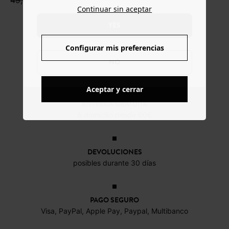
49,99 €
Continuar sin aceptar
YES
Configurar mis preferencias
NO
Aceptar y cerrar
ENTREGA GRATUITA
A domicilio desde 60€
DEVOLUCIONES
posibles durante 30 días
PAGO SEGURO
Visa, PayPal, Apple Pay, Paypal, Multibanco