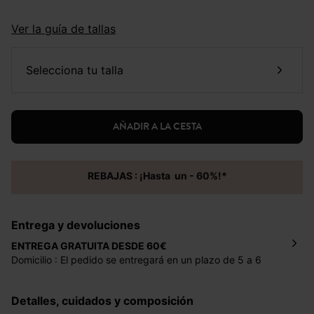
Ver la guía de tallas
selecciona tu talla
AÑADIR A LA CESTA
REBAJAS : ¡Hasta un - 60%!*
Entrega y devoluciones
ENTREGA GRATUITA DESDE 60€
Domicilio : El pedido se entregará en un plazo de 5 a 6
días laborales en la dirección indicada con un precio de 2
€ por pedidos inferiores a 60 €.
Detalles, cuidados y composición
Mondial Relay : El pedido se entregará en un plazo de 5