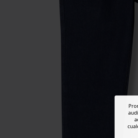
Prom
audi
a
cual