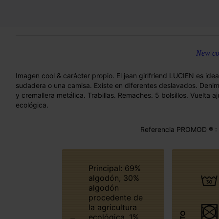
New col
Imagen cool & carácter propio. El jean girlfriend LUCIEN es ide
sudadera o una camisa. Existe en diferentes deslavados. Denim 
y cremallera metálica. Trabillas. Remaches. 5 bolsillos. Vuelta 
ecológica.
Referencia PROMOD ® :
Principal: 69%
algodón, 30%
algodón
procedente de
la agricultura
ecológica, 1%