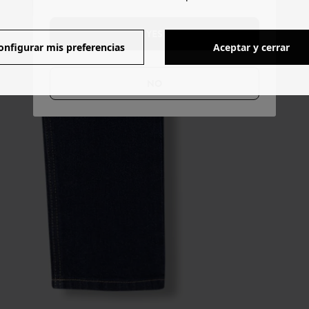
YES
onfigurar mis preferencias
Aceptar y cerrar
NO