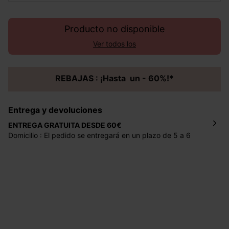
Producto no disponible
Ver todos los
REBAJAS : ¡Hasta un - 60%!*
Entrega y devoluciones
ENTREGA GRATUITA DESDE 60€
Domicilio : El pedido se entregará en un plazo de 5 a 6
días laborales en la dirección indicada con un precio de 2
€ por pedidos inferiores a 60 €.
Mondial Relay : El pedido se entregará en un plazo de 5
días laborales en el punto de recogida indicado con un
precio de 3 € (envío a España) y de 4,50 € (envío a
Portugal) por pedidos inferiores a 60 €.
Dispones de
30 días
a partir de la fecha de recepción de
los artículos para devolverlos o cambiarlos.