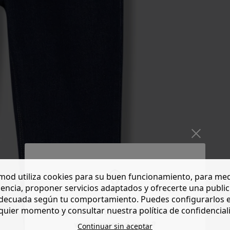
od utiliza cookies para su buen funcionamiento, para med
encia, proponer servicios adaptados y ofrecerte una publi
decuada según tu comportamiento. Puedes configurarlos 
quier momento y consultar nuestra política de confidencial
Do you want to be redirected to
www.promod.com ?
Continuar sin aceptar